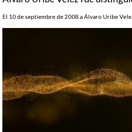
El 10 de septiembre de 2008 a Álvaro Uribe Velez
Sello CESA