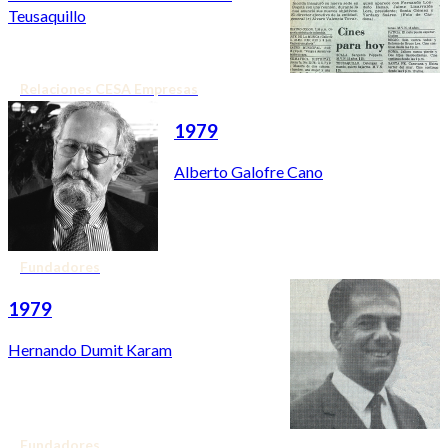
Teusaquillo
Relaciones CESA Empresas
1979
Alberto Galofre Cano
Fundadores
1979
Hernando Dumit Karam
Fundadores